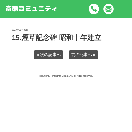
tog
nav
2021年09月03日
15.煙草記念碑 昭和十年建立
« 次の記事へ
前の記事へ »
copyright©Tomikuma Community all rights reserved.