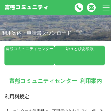
tog
nav
利用案内・申請書ダウンロード
富熊コミュニティセンター
ゆうとぴあ綾歌
富熊コミュニティセンター 利用案内
利用料規定
1．センターの使用料は、下記表のとおりです。但し次