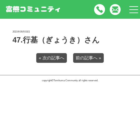
tog
nav
2021年09月03日
47.行基（ぎょうき）さん
« 次の記事へ
前の記事へ »
copyright©Tomikuma Community all rights reserved.