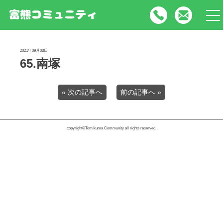
tog
nav
2021年09月03日
65.南塚
« 次の記事へ
前の記事へ »
copyright©Tomikuma Community all rights reserved.