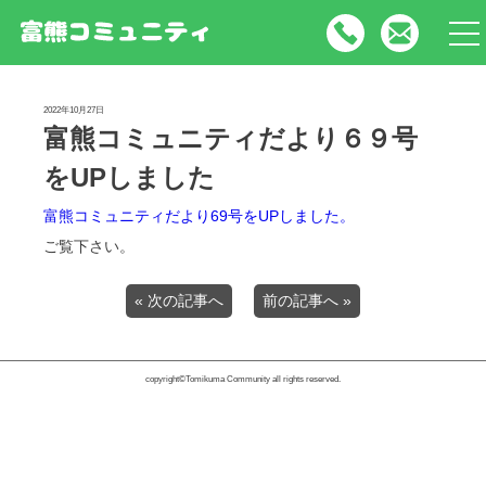
tog
nav
2022年10月27日
富熊コミュニティだより６９号
をUPしました
富熊コミュニティだより69号をUPしました。
ご覧下さい。
« 次の記事へ
前の記事へ »
copyright©Tomikuma Community all rights reserved.