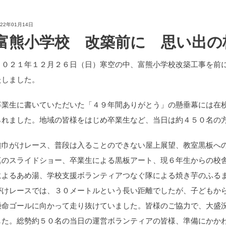
022年01月14日
富熊小学校 改築前に 思い出の
２０２１年１２月２６日（日）寒空の中、富熊小学校改築工事を前
たしました。
卒業生に書いていただいた「４９年間ありがとう」の懸垂幕には在
られました。地域の皆様をはじめ卒業生など、当日は約４５０名の
雑巾がけレース、普段は入ることのできない屋上展望、教室黒板へ
真のスライドショー、卒業生による黒板アート、現６年生からの校
によるあめ湯、学校支援ボランティアつなぐ隊による焼き芋のふる
がけレースでは、３０メートルという長い距離でしたが、子どもか
懸命ゴールに向かって走り抜けていました。皆様のご協力で、大盛
した。総勢約５０名の当日の運営ボランティアの皆様、準備にかか