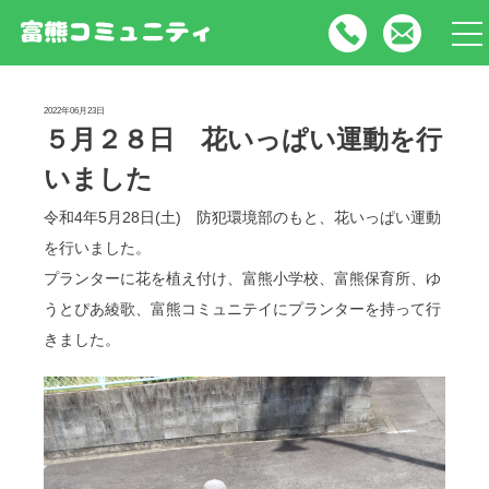
tog
nav
2022年06月23日
５月２８日 花いっぱい運動を行
いました
令和4年5月28日(土) 防犯環境部のもと、花いっぱい運動
を行いました。
プランターに花を植え付け、富熊小学校、富熊保育所、ゆ
うとぴあ綾歌、富熊コミュニテイにプランターを持って行
きました。