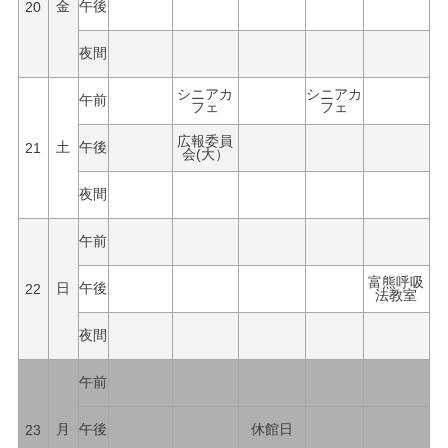
20
金
午後
夜間
シニアカ
シニアカ
午前
フェ
フェ
広報委員
21
土
午後
会(大）
夜間
午前
富熊呼吸
22
日
午後
法教室
夜間
午前
23
月
午後
休館日