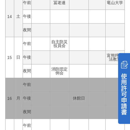
午前
冨老連
竜山大学
14
土
午後
夜間
自主防災
午前
役員会
富熊呼吸
15
日
午後
法教室
消防団定
夜間
例会
午前
16
月
午後
休館日
夜間
午前