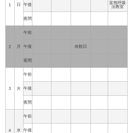
富熊呼吸
1
日
午後
法教室
夜間
午前
2
月
午後
休館日
夜間
午前
3
火
午後
夜間
午前
4
水
午後