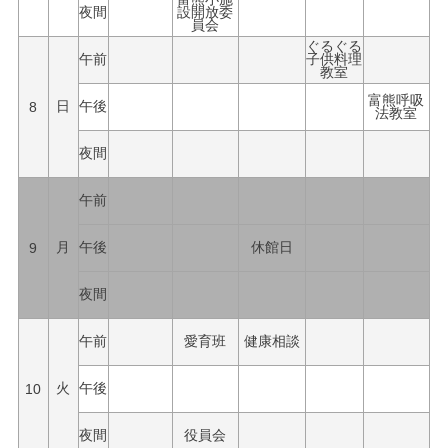
夜間
設開放委
員会
ぐるぐる
午前
子供料理
教室
富熊呼吸
8
日
午後
法教室
夜間
午前
9
月
午後
休館日
夜間
午前
愛育班
健康相談
10
火
午後
夜間
役員会