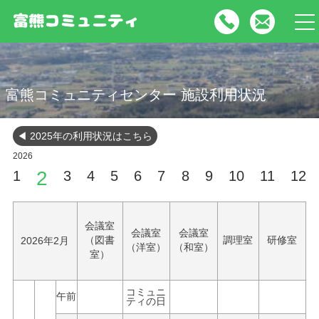
tog
nav
富熊コミュニティセンター 施設利用状況
◀︎ 2025年の利用状況はこちら
2
1
3
4
5
6
7
8
9
10
11
12
会議室
会議室
会議室
（図書
調理室
研修室
2026年2月
（洋室）
（和室）
室）
コミュニ
午前
ティの日