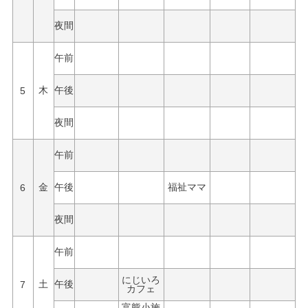
夜間
午前
5
木
午後
夜間
午前
6
金
午後
福祉ママ
夜間
午前
にじいろ
7
土
午後
カフェ
富熊小施