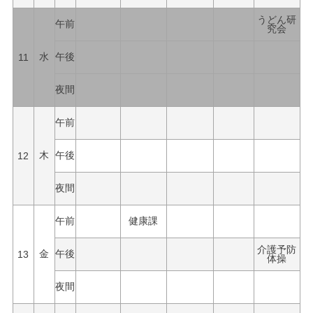
うどん研
午前
究会
11
水
午後
夜間
午前
12
木
午後
夜間
午前
健康課
介護予防
13
金
午後
体操
夜間