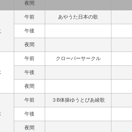
夜間
午前
あやうた日本の歌
火
午後
夜間
午前
クローバーサークル
水
午後
夜間
午前
３B体操ゆうとぴあ綾歌
木
午後
夜間