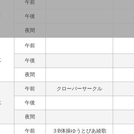
午前
月
午後
夜間
午前
火
午後
夜間
午前
クローバーサークル
水
午後
夜間
午前
３B体操ゆうとぴあ綾歌