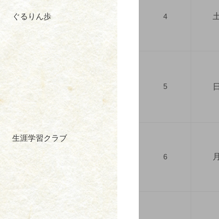
ぐるりん歩
4
5
生涯学習クラブ
6