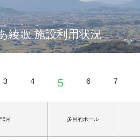
あ綾歌 施設利用状況
3
4
5
6
7
4年5月
多目的ホール