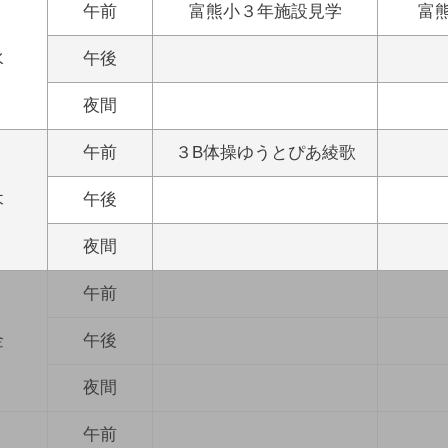
午前
富熊小３年施設見学
富
水
午後
夜間
午前
３B体操ゆうとぴあ綾歌
木
午後
夜間
午前
金
午後
夜間
午前