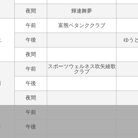
夜間
輝連舞夢
午前
富熊ペタンククラブ
土
午後
ゆう
夜間
スポーツウェルネス吹矢綾歌
午前
クラブ
日
午後
夜間
午前
月
午後