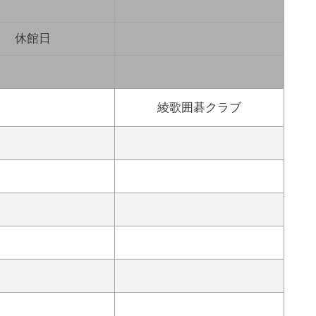
休館日
綾歌囲碁クラブ