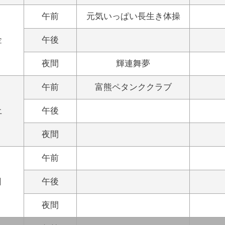
午前
元気いっぱい長生き体操
金
午後
夜間
輝連舞夢
午前
富熊ペタンククラブ
土
午後
夜間
午前
日
午後
夜間