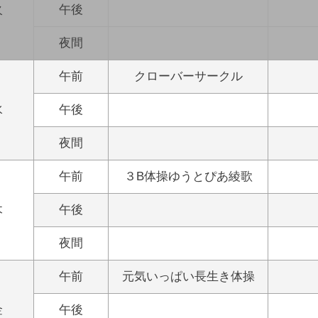
火
午後
夜間
午前
クローバーサークル
水
午後
夜間
午前
３B体操ゆうとぴあ綾歌
木
午後
夜間
午前
元気いっぱい長生き体操
金
午後